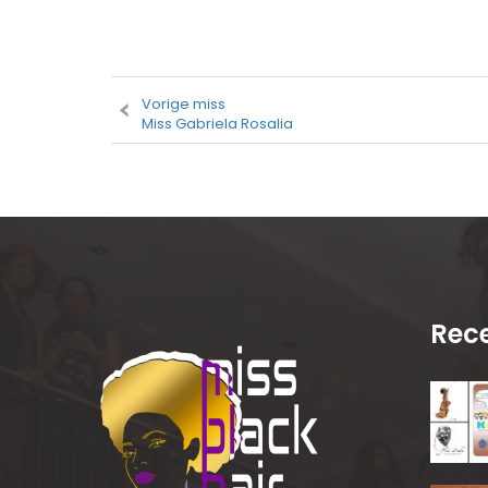
Vorige miss
Miss Gabriela Rosalia
Rece