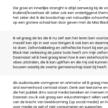
Die groei en innerlijke strenght is altijd aanwezig bij de 
krullend/kroeshaar dit zeker ook een onderliggend thema i
het zeker dat ik die boodschap van natuurlijke schoonhe
op een grotere schaal kan door geven met de Miss Black 
Ik wil graag de les die ik nu zelf aan het leren ben voort
mezelf kan zijn in wat voor kringen ik ook ben en daar
te doen. Zelfontwikkeling en zelfreflectie hoort bij een po
Black Hair verkiezing de juiste tools heeft om mijn zelfon
Daarnaast wil ik heel graag leren hoe ik een sisterhood
vibes uitstralen, die ik kan upliften en die mij ook kun
bouwen waarbij de zwarte gemeenschap baat bij heeft.
Als audiovisuele vormgever en animator wil ik graag med
and womenhood centraal staan. Denk aan leerzame en i
die het publiek dmv soical media bereiken en mensen m
Daaraan zou ik ook graag een educatietraject willen v
van de kracht van beeldvorming (op social media) en 
voor media ze wel of niet consumeren en supporten.