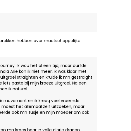
sprekken hebben over maatschappelijke
ourney. Ik wou het al een tijd, maar durfde
 India Arie kon ik niet meer, ik was klaar met
itgroei straighten en krulde ik mn gestraight
iets paste bij mijn kroeze uitgroei. Na een
en ik natural.
air movement en ik kreeg veel vreemde
Ik moest het allemaal zelf uitzoeken, maar
pireerde ook mn zusje en mijn moeder om ook
n mn kroes haar in volle glorie dragen,