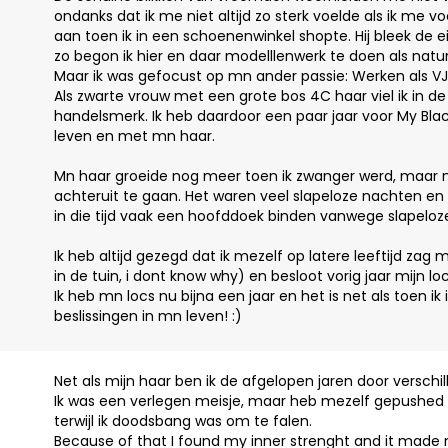
ondanks dat ik me niet altijd zo sterk voelde als ik me
aan toen ik in een schoenenwinkel shopte. Hij bleek de 
zo begon ik hier en daar modelllenwerk te doen als natu
Maar ik was gefocust op mn ander passie: Werken als VJ
Als zwarte vrouw met een grote bos 4C haar viel ik in d
handelsmerk. Ik heb daardoor een paar jaar voor My Bla
leven en met mn haar.
Mn haar groeide nog meer toen ik zwanger werd, maar
achteruit te gaan. Het waren veel slapeloze nachten en 
in die tijd vaak een hoofddoek binden vanwege slapelo
Ik heb altijd gezegd dat ik mezelf op latere leeftijd zag 
in de tuin, i dont know why) en besloot vorig jaar mijn l
Ik heb mn locs nu bijna een jaar en het is net als toen ik
beslissingen in mn leven! :)
Net als mijn haar ben ik de afgelopen jaren door versch
Ik was een verlegen meisje, maar heb mezelf gepushed o
terwijl ik doodsbang was om te falen.
Because of that I found my inner strenght and it made