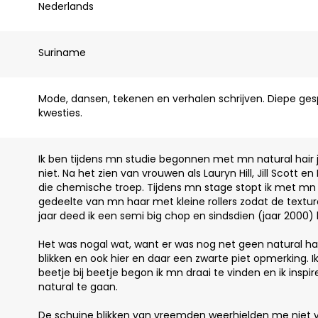
Nederlands
Suriname
Mode, dansen, tekenen en verhalen schrijven. Diepe ge
kwesties.
Ik ben tijdens mn studie begonnen met mn natural hair j
niet. Na het zien van vrouwen als Lauryn Hill, Jill Scott en
die chemische troep. Tijdens mn stage stopt ik met mn u
gedeelte van mn haar met kleine rollers zodat de texture 
jaar deed ik een semi big chop en sindsdien (jaar 2000) b
Het was nogal wat, want er was nog net geen natural h
blikken en ook hier en daar een zwarte piet opmerking. 
beetje bij beetje begon ik mn draai te vinden en ik ins
natural te gaan.
De schuine blikken van vreemden weerhielden me niet va