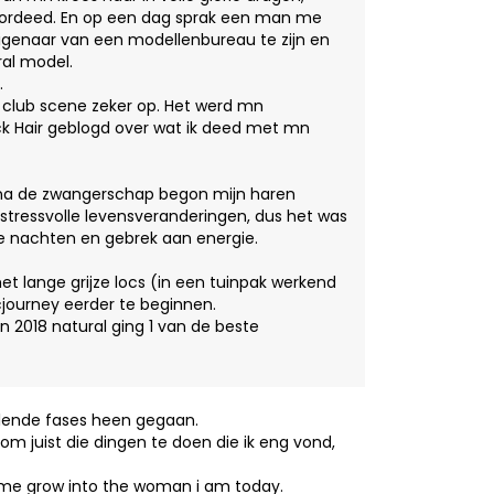
 voordeed. En op een dag sprak een man me
eigenaar van een modellenbureau te zijn en
ral model.
.
e club scene zeker op. Het werd mn
ck Hair geblogd over wat ik deed met mn
 na de zwangerschap begon mijn haren
stressvolle levensveranderingen, dus het was
ze nachten en gebrek aan energie.
met lange grijze locs (in een tuinpak werkend
ocjourney eerder te beginnen.
 in 2018 natural ging 1 van de beste
illende fases heen gegaan.
m juist die dingen te doen die ik eng vond,
 me grow into the woman i am today.