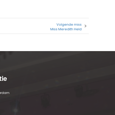
Volgende miss
Miss Meredith Held
tie
terdam